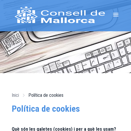
Vés
al
menu
contingut
Fil
Inici
Política de cookies
d'ariadna
Política de cookies
Què són les galetes (cookies) i per a què les usam?