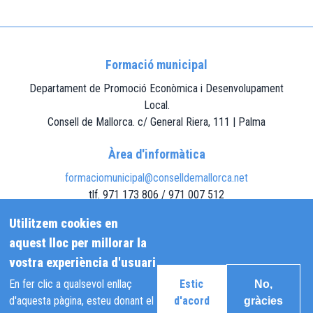
Formació municipal
Departament de Promoció Econòmica i Desenvolupament
Local.
Consell de Mallorca. c/ General Riera, 111 | Palma
Àrea d'informàtica
formaciomunicipal@conselldemallorca.net
tlf. 971 173 806 / 971 007 512
Utilitzem cookies en
Altres àrees
aquest lloc per millorar la
formacioaj@conselldemallorca.net
vostra experiència d'usuari
tlf. 971 173 873
Estic
En fer clic a qualsevol enllaç
No,
d'acord
d'aquesta pàgina, esteu donant el
gràcies