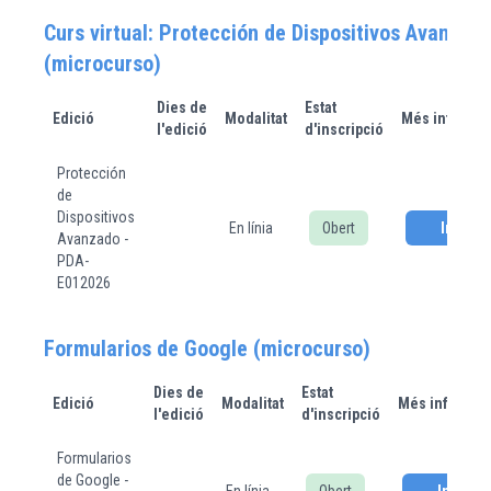
Curs virtual: Protección de Dispositivos Avanzad
(microcurso)
Dies de
Estat
Edició
Modalitat
Més informa
l'edició
d'inscripció
Protección
de
Dispositivos
En línia
Obert
Inscriu
Avanzado -
PDA-
E012026
Formularios de Google (microcurso)
Dies de
Estat
Edició
Modalitat
Més informac
l'edició
d'inscripció
Formularios
de Google -