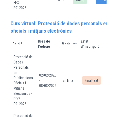
En línia
Obert
Inscriur
FFG-
E012026
Curs virtual: Protecció de dades personals en pu
oficials i mitjans electrònics
Dies de
Estat
Edició
Modalitat
Més i
l'edició
d'inscripció
Protecció de
Dades
Personals
en
02/02/2026
Publicacions
-
En línia
Finalitzat
Oficials i
08/03/2026
Mitjans
Electrònics -
PDP-
E012026
Protecció de