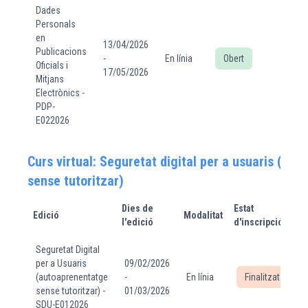
Dades
Personals
en
13/04/2026
Publicacions
-
En línia
Obert
Oficials i
17/05/2026
Mitjans
Electrònics -
PDP-
E022026
Curs virtual: Seguretat digital per a usuaris (au
sense tutoritzar)
Dies de
Estat
Edició
Modalitat
M
l'edició
d'inscripció
Seguretat Digital
per a Usuaris
09/02/2026
(autoaprenentatge
-
En línia
Finalitzat
sense tutoritzar) -
01/03/2026
SDU-E012026