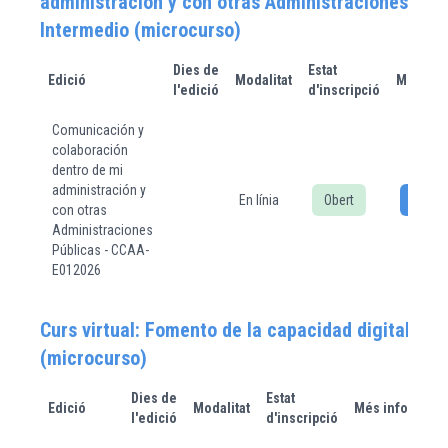
administración y con otras Administraciones Públ
Intermedio (microcurso)
Dies de
Estat
Edició
Modalitat
Més inf
l'edició
d'inscripció
Comunicación y
colaboración
dentro de mi
administración y
En línia
Obert
In
con otras
Administraciones
Públicas - CCAA-
E012026
Curs virtual: Fomento de la capacidad digital
(microcurso)
Dies de
Estat
Edició
Modalitat
Més informaci
l'edició
d'inscripció