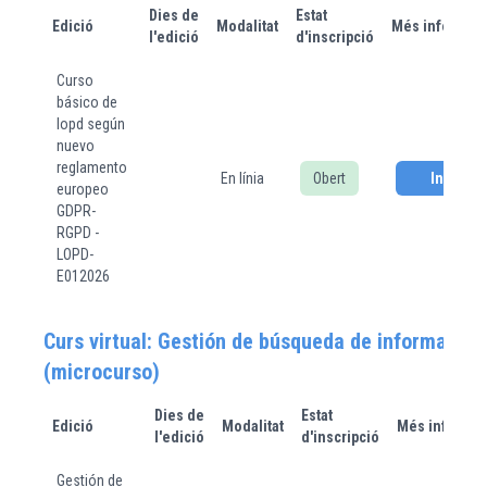
Dies de
Estat
Edició
Modalitat
Més informac
l'edició
d'inscripció
Curso
básico de
lopd según
nuevo
reglamento
En línia
Obert
Inscriur
europeo
GDPR-
RGPD -
LOPD-
E012026
Curs virtual: Gestión de búsqueda de informació
(microcurso)
Dies de
Estat
Edició
Modalitat
Més informac
l'edició
d'inscripció
Gestión de