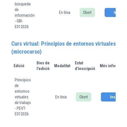
búsqueda
de
En línia
Obert
Inscriu
información
- GBI-
E012026
Curs virtual: Principios de entornos virtuales de 
(microcurso)
Dies de
Estat
Edició
Modalitat
Més informació
l'edició
d'inscripció
Principios
de
entornos
virtuales
En línia
Obert
Inscriure'
de trabajo
- PEVT-
E012026