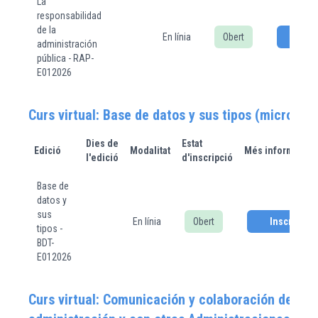
La
responsabilidad
de la
En línia
Obert
Insc
administración
pública - RAP-
E012026
Curs virtual: Base de datos y sus tipos (microcur
Dies de
Estat
Edició
Modalitat
Més informació
l'edició
d'inscripció
Base de
datos y
sus
En línia
Obert
Inscriure's
tipos -
BDT-
E012026
Curs virtual: Comunicación y colaboración dentro