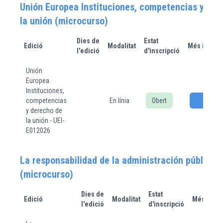
Unión Europea Instituciones, competencias y der
la unión (microcurso)
Dies de
Estat
Edició
Modalitat
Més inform
l'edició
d'inscripció
Unión
Europea
Instituciones,
competencias
En línia
Obert
Inscr
y derecho de
la unión - UEI-
E012026
La responsabilidad de la administración pública
(microcurso)
Dies de
Estat
Edició
Modalitat
Més infor
l'edició
d'inscripció