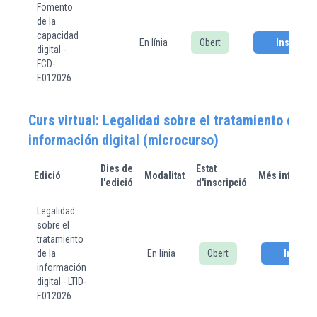
Fomento
de la
capacidad
En línia
Obert
Inscriure
digital -
FCD-
E012026
Curs virtual: Legalidad sobre el tratamiento de la
información digital (microcurso)
Dies de
Estat
Edició
Modalitat
Més informac
l'edició
d'inscripció
Legalidad
sobre el
tratamiento
de la
En línia
Obert
Inscriu
información
digital - LTID-
E012026