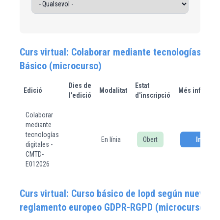
Curs virtual: Colaborar mediante tecnologías digi
Básico (microcurso)
Dies de
Estat
Edició
Modalitat
Més informac
l'edició
d'inscripció
Colaborar
mediante
tecnologías
En línia
Obert
Inscriur
digitales -
CMTD-
E012026
Curs virtual: Curso básico de lopd según nuevo
reglamento europeo GDPR-RGPD (microcurso)