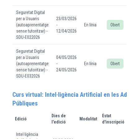
Seguretat Digital
per a Usuaris
23/03/2026
(autoaprenentatge
-
En línia
Obert
sense tutoritzar) -
12/04/2026
SDU-E022026
Seguretat Digital
per a Usuaris
04/05/2026
(autoaprenentatge
-
En línia
Obert
sense tutoritzar) -
24/05/2026
SDU-E032026
Curs virtual: Intel·ligència Artificial en les Admin
Públiques
Dies de
Estat
Edició
Modalitat
Mé
l'edició
d'inscripció
Intel·ligència